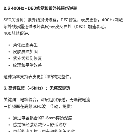
2.3 400Hz - DEJ修复和紫外线损伤逆转
SEO关键词：紫外线损伤修复，DEJ修复，表皮更新，400Hz刺激
紫外线暴露通过破坏真皮-表皮交界处（DEJ）加速衰老。
400赫兹促进:
角化细胞再生
皮肤屏障加固
紫外线损伤恢复
纹理和平滑改善
这种频率支持表皮更新和结构完整性。
3. 高频载波（~5kHz）：无痛深穿透
关键词：电容耦合，深层组织穿透，无痛微电流
三倍频率在高频5kHz波上传输，提供：
通过电容耦合的3-5mm穿透深度
感觉神经激活减少→舒适治疗
更低的电阻抗→更有效的组织吸收