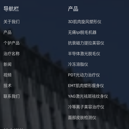
导航栏
产品
关于我们
3D肌肉旋风塑形仪
产品
无痛Ipl脱毛机器
个护产品
抗衰磁力提拉美容仪
治疗名称
半导体激光脱毛仪
新闻
冷冻溶脂仪
视频
PDT光动力治疗仪
技术
EMT肌肉塑形瘦身仪
联系我们
YAG激光祛斑祛纹身仪
冷等离子美容治疗仪
面部皮肤检测仪