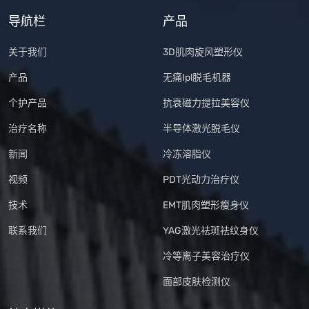
导航栏
产品
关于我们
3D肌肉旋风塑形仪
产品
无痛Ipl脱毛机器
个护产品
抗衰磁力提拉美容仪
治疗名称
半导体激光脱毛仪
新闻
冷冻溶脂仪
视频
PDT光动力治疗仪
技术
EMT肌肉塑形瘦身仪
联系我们
YAG激光祛斑祛纹身仪
冷等离子美容治疗仪
面部皮肤检测仪