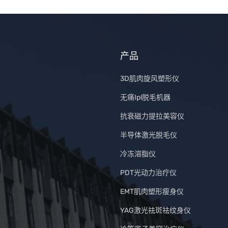
产品
3D肌肉旋风塑形仪
无痛Ipl脱毛机器
抗衰磁力提拉美容仪
半导体激光脱毛仪
冷冻溶脂仪
PDT光动力治疗仪
EMT肌肉塑形瘦身仪
YAG激光祛斑祛纹身仪