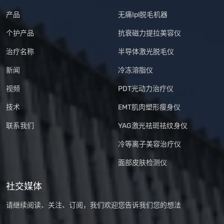
产品
无痛Ipl脱毛机器
个护产品
抗衰磁力提拉美容仪
治疗名称
半导体激光脱毛仪
新闻
冷冻溶脂仪
视频
PDT光动力治疗仪
技术
EMT肌肉塑形瘦身仪
联系我们
YAG激光祛斑祛纹身仪
冷等离子美容治疗仪
面部皮肤检测仪
社交媒体
请继续阅读、关注、订阅，我们欢迎您告诉我们您的想法