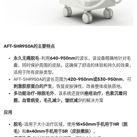
AFT-SHR950A的主要特点
永久无痛脱毛
-利用
640-950nm
的波长，该设备精确地针对毛
囊，同时保护周围的皮肤。这确保了舒适的体验和持久的效果，
适用于所有皮肤类型。
AFT-SHR950A的波长范围为
420-950nm或530-950nm
，可
刺激胶原蛋白的产生
，恢复皮肤弹性，改善整体皮肤质地。
多功能治疗-除脱毛外
，该系统还提供
痤疮治疗，色素沉着问
题，血管病变，毛孔减少，皱纹减少
的解决方案
应用
脱毛
-适用于大小治疗区域，使用
15×50mm手机用于HR（脱
毛）
和
8×40mm手机用于SR（皮肤嫩肤）
。