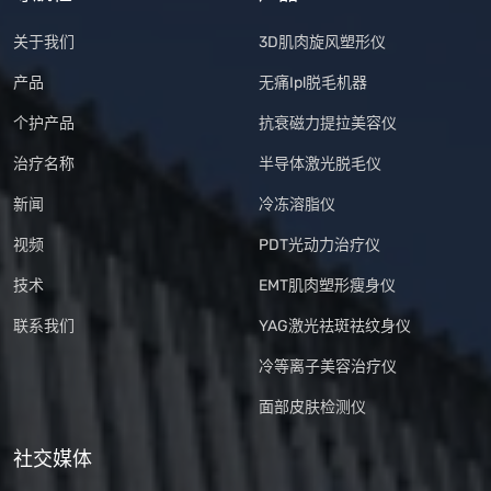
关于我们
3D肌肉旋风塑形仪
产品
无痛Ipl脱毛机器
个护产品
抗衰磁力提拉美容仪
治疗名称
半导体激光脱毛仪
新闻
冷冻溶脂仪
视频
PDT光动力治疗仪
技术
EMT肌肉塑形瘦身仪
联系我们
YAG激光祛斑祛纹身仪
冷等离子美容治疗仪
面部皮肤检测仪
社交媒体