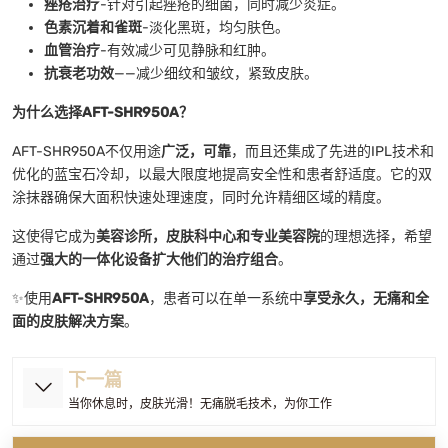
痤疮治疗
-针对引起痤疮的细菌，同时减少炎症。
色素沉着和雀斑
-淡化黑斑，均匀肤色。
血管治疗
-有效减少可见静脉和红肿。
抗衰老功效
——减少细纹和皱纹，紧致皮肤。
为什么选择AFT-SHR950A？
AFT-SHR950A不仅用途
广泛，可靠
，而且还集成了先进的IPL技术和
优化的蓝宝石冷却，以最大限度地提高安全性和患者舒适度。它的双
涂抹器确保大面积快速处理速度，同时允许精细区域的精度。
这使得它成为
美容诊所，皮肤科中心和专业美容院
的理想选择，希望
通过
强大的一体化设备扩大他们的治疗组合
。
✨使用
AFT-SHR950A
，患者可以在单一系统中
享受永久，无痛和全
面的皮肤解决方案
。
下一篇
当你休息时，皮肤光滑！无痛脱毛技术，为你工作