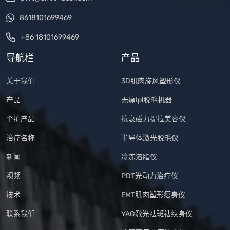
8618101699469
+86 18101699469
导航栏
产品
关于我们
3D肌肉旋风塑形仪
产品
无痛Ipl脱毛机器
个护产品
抗衰磁力提拉美容仪
治疗名称
半导体激光脱毛仪
新闻
冷冻溶脂仪
视频
PDT光动力治疗仪
技术
EMT肌肉塑形瘦身仪
联系我们
YAG激光祛斑祛纹身仪