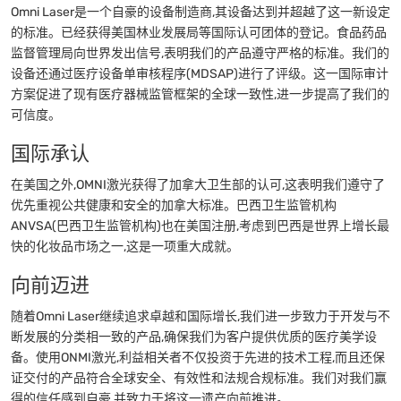
Omni Laser是一个自豪的设备制造商,其设备达到并超越了这一新设定
的标准。已经获得美国林业发展局等国际认可团体的登记。食品药品
监督管理局向世界发出信号,表明我们的产品遵守严格的标准。我们的
设备还通过医疗设备单审核程序(MDSAP)进行了评级。这一国际审计
方案促进了现有医疗器械监管框架的全球一致性,进一步提高了我们的
可信度。
国际承认
在美国之外,OMNI激光获得了加拿大卫生部的认可,这表明我们遵守了
优先重视公共健康和安全的加拿大标准。巴西卫生监管机构
ANVSA(巴西卫生监管机构)也在美国注册,考虑到巴西是世界上增长最
快的化妆品市场之一,这是一项重大成就。
向前迈进
随着Omni Laser继续追求卓越和国际增长,我们进一步致力于开发与不
断发展的分类相一致的产品,确保我们为客户提供优质的医疗美学设
备。使用ONMI激光,利益相关者不仅投资于先进的技术工程,而且还保
证交付的产品符合全球安全、有效性和法规合规标准。我们对我们赢
得的信任感到自豪,并致力于将这一遗产向前推进。