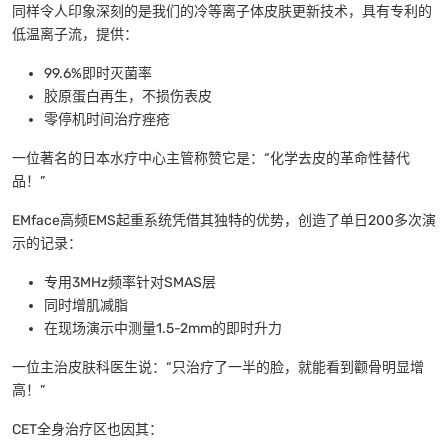
同样令人印象深刻的是我们的冷等离子体皮肤更新技术，具有专利的
低温离子流，提供：
99.6%即时灭菌率
胶原蛋白再生，不损伤表皮
零停机时间治疗痤疮
一位著名的日本水疗中心主管称赞它是：“化学去皮的革命性替代
品！”
EMface高频EMS起重系统凭借其独特的优势，创造了单日200多次演
示的记录：
专用3MHz频率针对SMAS层
同时增肌减脂
在现场演示中测量1.5-2mm的即时升力
一位主治皮肤科医生说：“只治疗了一半的脸，就能看到颧骨明显增
高！”
CET全身治疗区也因其：