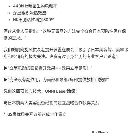
448kHz精密生物电频率
深层组织吸热效应
NK细胞活性增加300%
医疗从业人员指出：“这种无毒品的方法完全符合日本预防性医疗保
健的需求。”
我们的肌肉旋风抗衰老提升装置在展会上吸引了日本美容院、美容诊
所和经销商的极大关注。许多有过亲身经历的专业客户评论道：
▶“立竿见影的面部提升效果——效果立竿见影！”
▶“完全没有副作用，为面部和颈部/肩部提供放松和按摩”
凭借这四项核心技术，OMNI Laser确保：
与日本前两大美容设备经销商建立战略合作伙伴关系
与32家优质美容诊所达成合作意向
By Elsen