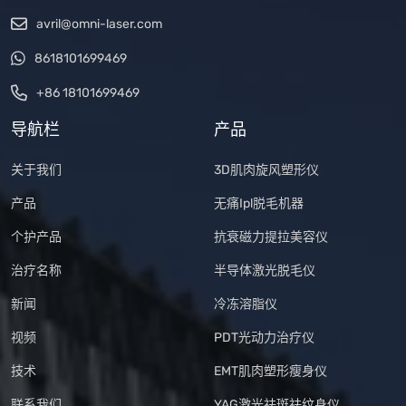
avril@omni-laser.com
8618101699469
+86 18101699469
导航栏
产品
关于我们
3D肌肉旋风塑形仪
产品
无痛Ipl脱毛机器
个护产品
抗衰磁力提拉美容仪
治疗名称
半导体激光脱毛仪
新闻
冷冻溶脂仪
视频
PDT光动力治疗仪
技术
EMT肌肉塑形瘦身仪
联系我们
YAG激光祛斑祛纹身仪