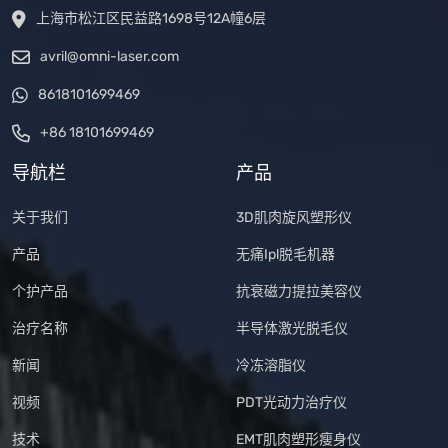
上海市松江区民益路1698号12A幢6层
avril@omni-laser.com
8618101699469
+86 18101699469
导航栏
产品
关于我们
3D肌肉旋风塑形仪
产品
无痛Ipl脱毛机器
个护产品
抗衰磁力提拉美容仪
治疗名称
半导体激光脱毛仪
新闻
冷冻溶脂仪
视频
PDT光动力治疗仪
技术
EMT肌肉塑形瘦身仪