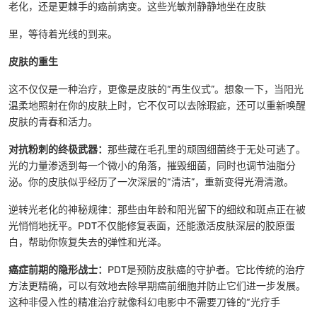
老化，还是更棘手的癌前病变。这些光敏剂静静地坐在皮肤
里，等待着光线的到来。
皮肤的重生
这不仅仅是一种治疗，更像是皮肤的“再生仪式”。想象一下，当阳光
温柔地照射在你的皮肤上时，它不仅可以去除瑕疵，还可以重新唤醒
皮肤的青春和活力。
对抗粉刺的终极武器：
那些藏在毛孔里的顽固细菌终于无处可逃了。
光的力量渗透到每一个微小的角落，摧毁细菌，同时也调节油脂分
泌。你的皮肤似乎经历了一次深层的“清洁”，重新变得光滑清澈。
逆转光老化的神秘规律：那些由年龄和阳光留下的细纹和斑点正在被
光悄悄地抚平。PDT不仅能修复表面，还能激活皮肤深层的胶原蛋
白，帮助你恢复失去的弹性和光泽。
癌症前期的隐形战士：
PDT是预防皮肤癌的守护者。它比传统的治疗
方法更精确，可以有效地去除早期癌前细胞并防止它们进一步发展。
这种非侵入性的精准治疗就像科幻电影中不需要刀锋的“光疗手