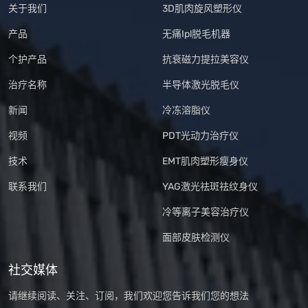
关于我们
3D肌肉旋风塑形仪
产品
无痛Ipl脱毛机器
个护产品
抗衰磁力提拉美容仪
治疗名称
半导体激光脱毛仪
新闻
冷冻溶脂仪
视频
PDT光动力治疗仪
技术
EMT肌肉塑形瘦身仪
联系我们
YAG激光祛斑祛纹身仪
冷等离子美容治疗仪
面部皮肤检测仪
社交媒体
请继续阅读、关注、订阅，我们欢迎您告诉我们您的想法