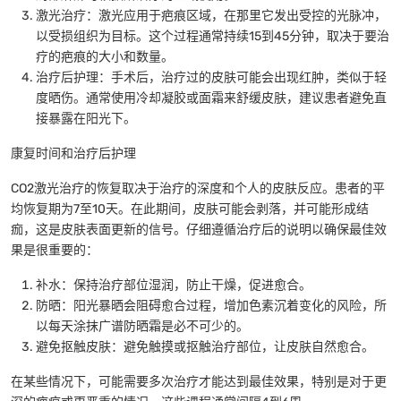
激光治疗：激光应用于疤痕区域，在那里它发出受控的光脉冲，
以受损组织为目标。这个过程通常持续15到45分钟，取决于要治
疗的疤痕的大小和数量。
治疗后护理：手术后，治疗过的皮肤可能会出现红肿，类似于轻
度晒伤。通常使用冷却凝胶或面霜来舒缓皮肤，建议患者避免直
接暴露在阳光下。
康复时间和治疗后护理
CO2激光治疗的恢复取决于治疗的深度和个人的皮肤反应。患者的平
均恢复期为7至10天。在此期间，皮肤可能会剥落，并可能形成结
痂，这是皮肤表面更新的信号。仔细遵循治疗后的说明以确保最佳效
果是很重要的：
补水：保持治疗部位湿润，防止干燥，促进愈合。
防晒：阳光暴晒会阻碍愈合过程，增加色素沉着变化的风险，所
以每天涂抹广谱防晒霜是必不可少的。
避免抠触皮肤：避免触摸或抠触治疗部位，让皮肤自然愈合。
在某些情况下，可能需要多次治疗才能达到最佳效果，特别是对于更