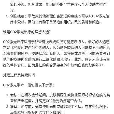
痕的外观，但其效果可能因疤痕的严重程度和个人皮肤类型而
异。
创伤疤痕：事故或其他物理伤害造成的疤痕也可以从CO2激光治
疗中受益，因为它有助于重塑疤痕组织，改善质地和颜色。
谁是CO2激光治疗的理想人选？
CO2激光治疗适用于那些有浅表或深层可见疤痕的人。最好的人选通
常是那些肤色较白到中等的人，因为肤色较深的人可能有更高的色素
沉着变化的风险。皮肤状况活跃的人，如痤疮或湿疹，可能需要等到
他们的皮肤愈合后再进行二氧化碳激光治疗。此外，候选人应该有良
好的整体健康，因为最佳的愈合需要身体有效地自我修复的能力。
处理过程及持续时间
CO2激光手术一般包括以下步骤：
会诊：在初次会诊期间，皮肤科医生或执业医师将评估疤痕的类
型和严重程度，并确定CO2激光治疗是否合适。
准备：治疗前，通常使用局部麻醉以减少不适。在某些情况下，
局部麻醉可根据所治疗的区域使用。