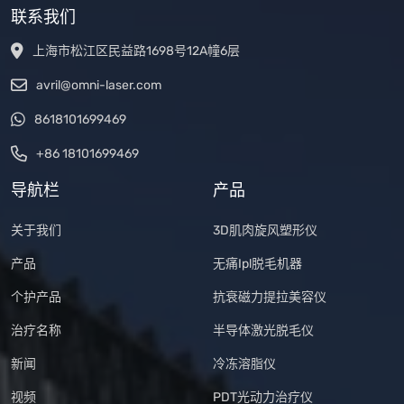
联系我们
上海市松江区民益路1698号12A幢6层
avril@omni-laser.com
8618101699469
+86 18101699469
导航栏
产品
关于我们
3D肌肉旋风塑形仪
产品
无痛Ipl脱毛机器
个护产品
抗衰磁力提拉美容仪
治疗名称
半导体激光脱毛仪
新闻
冷冻溶脂仪
视频
PDT光动力治疗仪